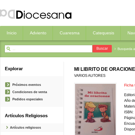
Inicio
Adviento
Cuaresma
Catequesis
Nav
Busqueda 
Explorar
MI LIBRITO DE ORACION
VARIOS AUTORES
Próximos eventos
Ficha 
Condiciones de venta
Editori
Pedidos especiales
Año de
Materi
ISBN:
Artículos Religiosos
Página
Encua
Artículos religiosos
Dispon