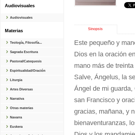
Audiovisuales
Audiovisuales
Sinopsis
Materias
Este pequeño y manej
Teología, Filosofía...
Sagrada Escritura
Dios en la oración e
Pastoral/Catequesis
mano más de treinta 
Espiritualidad/Oración
Salve, Ángelus, la se
Liturgia
Ángel de mi guarda, C
Artes Diversas
san Francisco y orac
Narrativa
Otras materias
gracias, mañana, y n
Navarra
bienaventuranzas, lo
Euskera
Dios y los mandamien