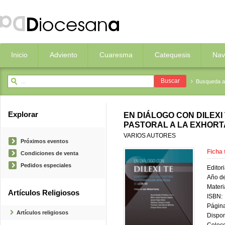
Inicio
Adviento
Cuaresma
Catequesis
Nav
Busqueda 
Explorar
EN DIÁLOGO CON DILEXI
PASTORAL A LA EXHORT
VARIOS AUTORES
Próximos eventos
Ficha 
Condiciones de venta
Pedidos especiales
Editori
Año de
Materi
Artículos Religiosos
ISBN:
Página
Artículos religiosos
Dispon