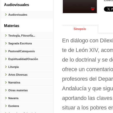
Colecc
Audiovisuales
Audiovisuales
Materias
Sinopsis
Teología, Filosofía...
En diálogo con Dilexi
Sagrada Escritura
te de León XIV, aco
Pastoral/Catequesis
de lo doctrinal y se
Espiritualidad/Oración
Liturgia
ofrece un comentario
Artes Diversas
profesores del Depar
Narrativa
Andalucía y que sigu
Otras materias
aportando las claves
Navarra
Euskera
situar a los pobres e