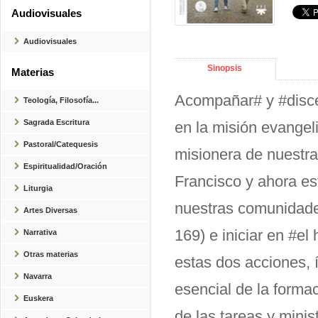
Audiovisuales
Audiovisuales
Sinopsis
Materias
Acompañar# y #disce
Teología, Filosofía...
Sagrada Escritura
en la misión evangeli
Pastoral/Catequesis
misionera de nuestra
Espiritualidad/Oración
Francisco y ahora es
Liturgia
nuestras comunidade
Artes Diversas
169) e iniciar en #el
Narrativa
Otras materias
estas dos acciones, 
Navarra
esencial de la forma
Euskera
de las tareas y minis