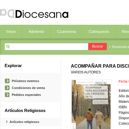
Inicio
Adviento
Cuaresma
Catequesis
Nav
Busqueda 
Explorar
ACOMPAÑAR PARA DISC
VARIOS AUTORES
Próximos eventos
Ficha 
Condiciones de venta
Editori
Pedidos especiales
Año de
Materi
ISBN:
Artículos Religiosos
Página
Dispon
Artículos religiosos
Colecc