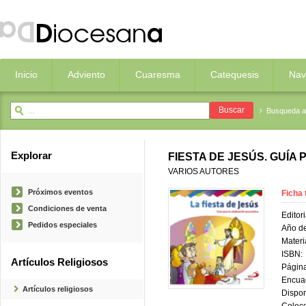
Inicio
Adviento
Cuaresma
Catequesis
Nav
Busqueda 
Explorar
FIESTA DE JESÚS. GUÍA
VARIOS AUTORES
Próximos eventos
Ficha 
Condiciones de venta
Editori
Pedidos especiales
Año de
Materi
ISBN:
Artículos Religiosos
Página
Encua
Artículos religiosos
Dispon