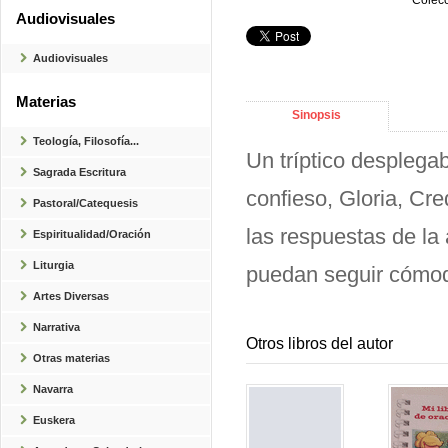
Colecc
Audiovisuales
Audiovisuales
Materias
Sinopsis
Teología, Filosofía...
Un tríptico desplega
Sagrada Escritura
confieso, Gloria, Cr
Pastoral/Catequesis
las respuestas de la
Espiritualidad/Oración
Liturgia
puedan seguir cómod
Artes Diversas
Narrativa
Otros libros del autor
Otras materias
Navarra
Euskera