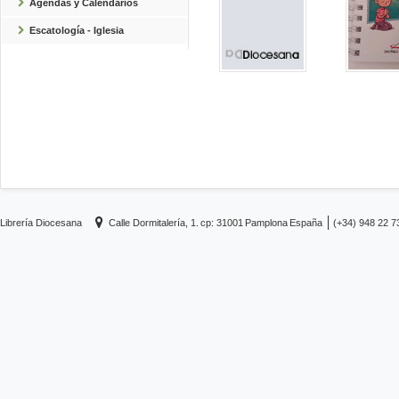
Agendas y Calendarios
Escatología - Iglesia
Librería Diocesana
Calle Dormitalería, 1.
cp: 31001
Pamplona
España
(+34) 948 22 7