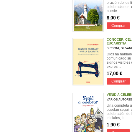
oración de los f
celebraciones,
puede...
8,00 €
Comprar
CONOCER, CELE
EUCARISTIA
SIRBONI, SILVAN
Dios ha hablado
comunicado su 
signos visibles
expresi...
17,00 €
Comprar
VENID A CELE
VARIOS AUTORE
Una completa gu
puedan seguir 
celebración de l
iniciales, lit...
1,90 €