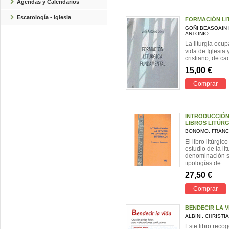
Agendas y Calendarios
Escatología - Iglesia
FORMACIÓN LI
GOÑI BEASOAIN 
ANTONIO
La liturgia ocup
vida de Iglesia 
cristiano, de ca
15,00 €
Comprar
INTRODUCCIÓN
LIBROS LITÚR
BONOMO, FRAN
El libro litúrgic
estudio de la li
denominación s
tipologías de ...
27,50 €
Comprar
BENDECIR LA V
ALBINI, CHRISTI
Este libro reco