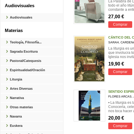
La Palabra de D
Audiovisuales
todo el año litú
constante a entr
27,00 €
Audiovisuales
Comprar
Materias
CÁNTICO DEL 
Teología, Filosofía...
SARAH, CARDEN
La liturgia es 
Sagrada Escritura
que involucra t
Iglesia nos invit
Pastoral/Catequesis
19,90 €
Espiritualidad/Oración
Comprar
Liturgia
Artes Diversas
SENTIDO ESPIR
FLORES ARCAS, 
Narrativa
• La liturgia es l
Conocerla, celeb
Otras materias
nos toca hacer a 
Navarra
20,00 €
Comprar
Euskera