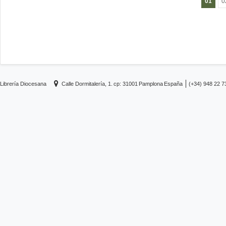
01
0
Librería Diocesana
Calle Dormitalería, 1.
cp: 31001
Pamplona
España
(+34) 948 22 7