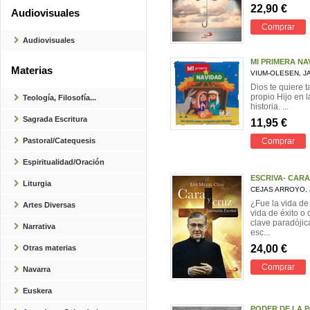
22,90 €
Audiovisuales
Comprar
Audiovisuales
MI PRIMERA NA
Materias
VIUM-OLESEN, J
Dios te quiere 
propio Hijo en 
Teología, Filosofía...
historia. ...
Sagrada Escritura
11,95 €
Pastoral/Catequesis
Comprar
Espiritualidad/Oración
ESCRIVA- CARA
Liturgia
CEJAS ARROYO, 
¿Fue la vida de
Artes Diversas
vida de éxito o
clave paradójic
Narrativa
esc...
24,00 €
Otras materias
Comprar
Navarra
Euskera
PODER DE LA 