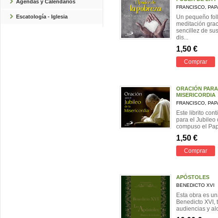
Agendas y Calendarios
FRANCISCO, PAP
Escatología - Iglesia
Un pequeño folle
meditación grac
sencillez de su
dis...
1,50 €
Comprar
ORACIÓN PARA 
MISERICORDIA
FRANCISCO, PAP
Este librito cont
para el Jubileo
compuso el Papa
1,50 €
Comprar
APÓSTOLES
BENEDICTO XVI
Esta obra es un
Benedicto XVI, 
audiencias y al