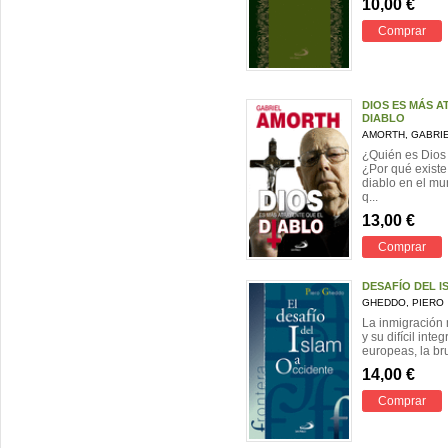
10,00 €
Comprar
DIOS ES MÁS A
DIABLO
AMORTH, GABRI
¿Quién es Dios
¿Por qué existe
diablo en el m
q...
13,00 €
Comprar
DESAFÍO DEL I
GHEDDO, PIERO
La inmigración 
y su difícil int
europeas, la brut
14,00 €
Comprar