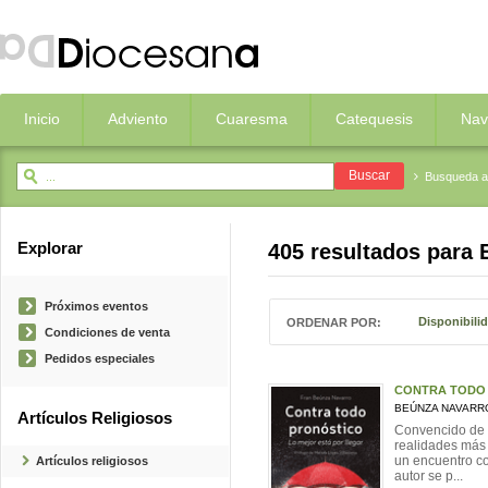
Inicio
Adviento
Cuaresma
Catequesis
Nav
Busqueda 
Explorar
405 resultados para
Próximos eventos
Disponibili
ORDENAR POR:
Condiciones de venta
Pedidos especiales
CONTRA TODO
BEÚNZA NAVARR
Artículos Religiosos
Convencido de 
realidades más
un encuentro co
Artículos religiosos
autor se p...