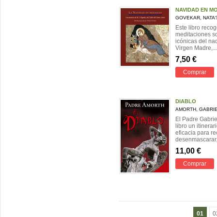
NAVIDAD EN M
GOVEKAR, NATA
Este libro reco
meditaciones s
icónicas del na
Virgen Madre,...
7,50 €
Comprar
DIABLO
AMORTH, GABRI
El Padre Gabrie
libro un itinera
eficacia para r
desenmascarar.
11,00 €
Comprar
01
0