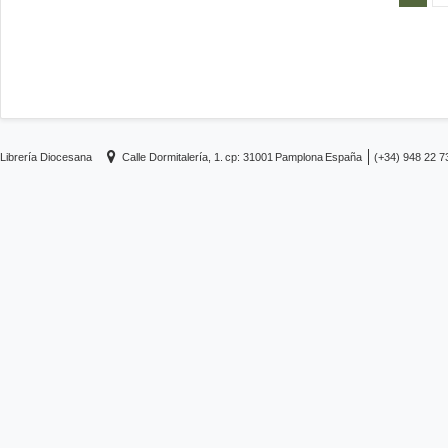
Librería Diocesana
Calle Dormitalería, 1.
cp: 31001
Pamplona
España
(+34) 948 22 7