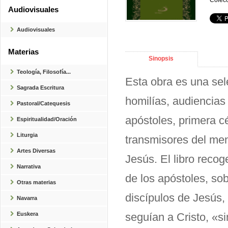
Colecc
Audiovisuales
Audiovisuales
Materias
Sinopsis
Teología, Filosofía...
Esta obra es una sel
Sagrada Escritura
homilías, audiencias 
Pastoral/Catequesis
apóstoles, primera cé
Espiritualidad/Oración
Liturgia
transmisores del men
Artes Diversas
Jesús. El libro reco
Narrativa
de los apóstoles, so
Otras materias
discípulos de Jesús
Navarra
Euskera
seguían a Cristo, «s