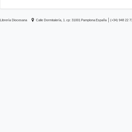
Librería Diocesana
Calle Dormitalería, 1.
cp: 31001
Pamplona
España
(+34) 948 22 7