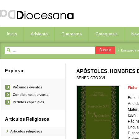
Inicio
Adviento
Cuaresma
Catequesis
Nav
Busqueda 
Explorar
APÓSTOLES. HOMBRES D
BENEDICTO XVI
Próximos eventos
Ficha 
Condiciones de venta
Editori
Pedidos especiales
Año de
Materi
ISBN:
Artículos Religiosos
Página
Encua
Artículos religiosos
Dispon