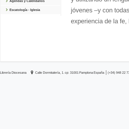
Agendas y Calendarios
jóvenes –y con todas
Escatología - Iglesia
experiencia de la fe,
Librería Diocesana
Calle Dormitalería, 1.
cp: 31001
Pamplona
España
(+34) 948 22 7