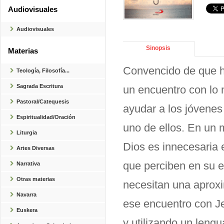
Audiovisuales
Audiovisuales
Sinopsis
Materias
Convencido de que h
Teología, Filosofía...
Sagrada Escritura
un encuentro con lo 
Pastoral/Catequesis
ayudar a los jóvenes
Espiritualidad/Oración
uno de ellos. En un
Liturgia
Dios es innecesaria
Artes Diversas
que perciben en su e
Narrativa
Otras materias
necesitan una aproxi
Navarra
ese encuentro con J
Euskera
y utilizando un leng