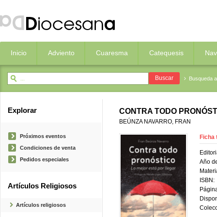
Inicio
Adviento
Cuaresma
Catequesis
Nav
Busqueda 
Explorar
CONTRA TODO PRONÓSTI
BEÚNZA NAVARRO, FRAN
Próximos eventos
Ficha 
Condiciones de venta
Editori
Pedidos especiales
Año de
Materi
ISBN:
Artículos Religiosos
Página
Dispon
Artículos religiosos
Colecc