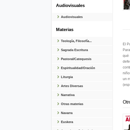
Audiovisuales
Audiovisuales
Materias
Teología, Filosofía...
El P
Para
Sagrada Escritura
qué 
Pastoral/Catequesis
defe
cont
Espiritualidad/Oración
niño
Liturgia
un m
(esp
Artes Diversas
Narrativa
Otr
Otras materias
Navarra
Euskera