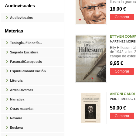
ilustra la gran c
Audiovisuales
18,00 €
Comprar
Audiovisuales
Materias
ETTY-EN COMPA
MARTÍNEZ MORE
Teología, Filosofía...
Etty Hillesum f
de 1943, a los 
Sagrada Escritura
campo de exterm
Pastoral/Catequesis
9,95 €
Espiritualidad/Oración
Comprar
Liturgia
Artes Diversas
ANTONI GAUDÍ 
PUIG I TÀRRECH
Narrativa
50,00 €
Otras materias
Comprar
Navarra
Euskera