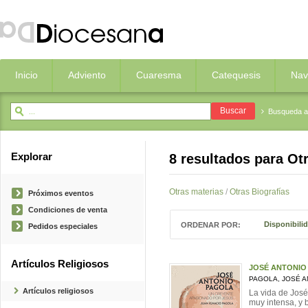
Inicio
Adviento
Cuaresma
Catequesis
Nav
Busqueda 
Explorar
8 resultados para
Otr
Otras materias
/
Otras Biografías
Próximos eventos
Condiciones de venta
Disponibili
ORDENAR POR:
Pedidos especiales
Artículos Religiosos
JOSÉ ANTONIO
PAGOLA, JOSÉ A
Artículos religiosos
La vida de José
muy intensa, y 