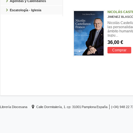
Agendas y Calendarios
Escatología - Iglesia
NICOLÁS CAS
JIMENEZ BLASCO
Nicolás Castell
las personalida
ámbito humanita
supu...
36,00 €
Comprar
Librería Diocesana
Calle Dormitalería, 1.
cp: 31001
Pamplona
España
(+34) 948 22 7