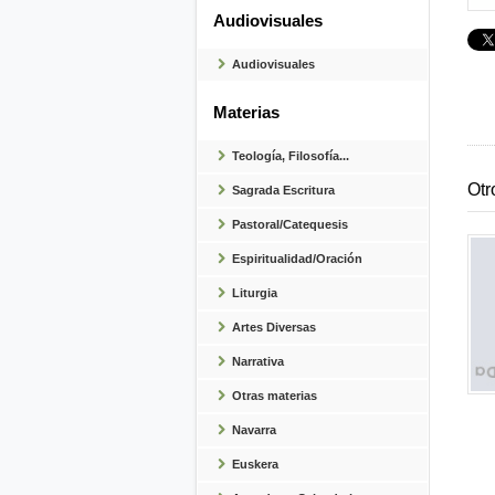
Audiovisuales
Audiovisuales
Materias
Teología, Filosofía...
Otr
Sagrada Escritura
Pastoral/Catequesis
Espiritualidad/Oración
Liturgia
Artes Diversas
Narrativa
Otras materias
Navarra
Euskera