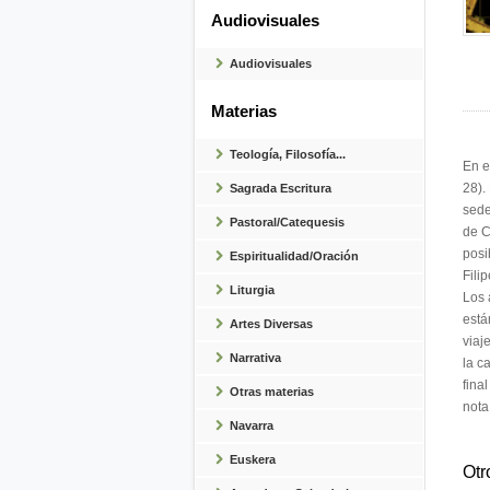
Audiovisuales
Audiovisuales
Materias
Teología, Filosofía...
En e
28).
Sagrada Escritura
sede
Pastoral/Catequesis
de C
posi
Espiritualidad/Oración
Fili
Liturgia
Los 
está
Artes Diversas
viaj
Narrativa
la c
fina
Otras materias
nota
Navarra
Euskera
Otr