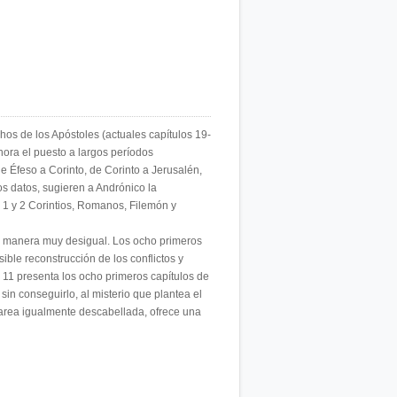
hos de los Apóstoles (actuales capítulos 19-
ora el puesto a largos períodos
e Éfeso a Corinto, de Corinto a Jerusalén,
s datos, sugieren a Andrónico la
: 1 y 2 Corintios, Romanos, Filemón y
de manera muy desigual. Los ocho primeros
ible reconstrucción de los conflictos y
el 11 presenta los ocho primeros capítulos de
sin conseguirlo, al misterio que plantea el
 tarea igualmente descabellada, ofrece una