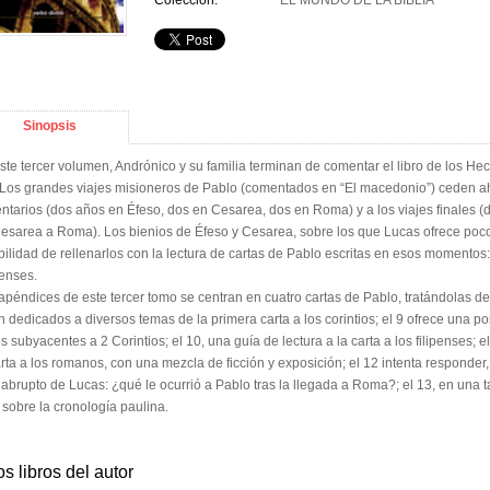
Colección:
EL MUNDO DE LA BIBLIA
Sinopsis
ste tercer volumen, Andrónico y su familia terminan de comentar el libro de los Hec
 Los grandes viajes misioneros de Pablo (comentados en “El macedonio”) ceden ah
ntarios (dos años en Éfeso, dos en Cesarea, dos en Roma) y a los viajes finales (d
esarea a Roma). Los bienios de Éfeso y Cesarea, sobre los que Lucas ofrece poco
bilidad de rellenarlos con la lectura de cartas de Pablo escritas en esos momentos
penses.
apéndices de este tercer tomo se centran en cuatro cartas de Pablo, tratándolas 
n dedicados a diversos temas de la primera carta a los corintios; el 9 ofrece una pos
es subyacentes a 2 Corintios; el 10, una guía de lectura a la carta a los filipenses; 
arta a los romanos, con una mezcla de ficción y exposición; el 12 intenta responder, 
l abrupto de Lucas: ¿qué le ocurrió a Pablo tras la llegada a Roma?; el 13, en una
 sobre la cronología paulina.
os libros del autor