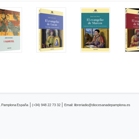
1
Pamplona
España
(+34) 948 22 73 32
Email:
libreriadio@diocesanadepamplona.es