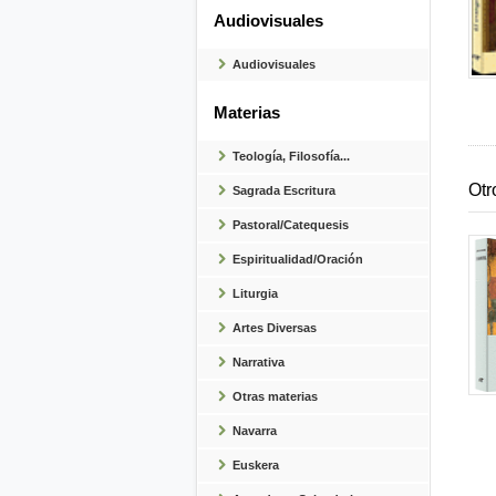
Audiovisuales
Audiovisuales
Materias
Teología, Filosofía...
Otr
Sagrada Escritura
Pastoral/Catequesis
Espiritualidad/Oración
Liturgia
Artes Diversas
Narrativa
Otras materias
Navarra
Euskera