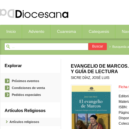
Inicio
Adviento
Cuaresma
Catequesis
Nav
Busqueda 
Explorar
EVANGELIO DE MARCOS.
Y GUÍA DE LECTURA
SICRE DÍAZ, JOSÉ LUIS
Próximos eventos
Ficha 
Condiciones de venta
Pedidos especiales
Editori
Materi
ISBN:
Artículos Religiosos
Página
Dispon
Artículos religiosos
Colecc