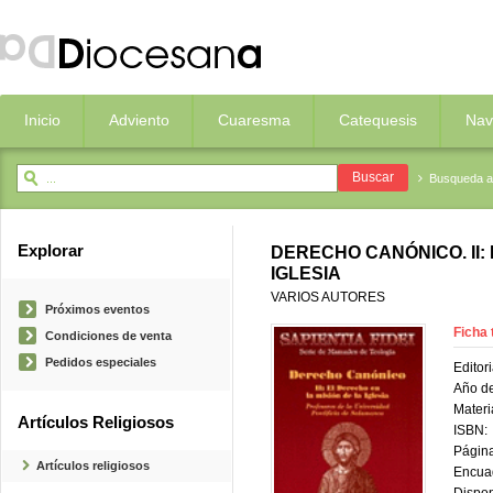
Inicio
Adviento
Cuaresma
Catequesis
Nav
Busqueda 
Explorar
DERECHO CANÓNICO. II:
IGLESIA
VARIOS AUTORES
Próximos eventos
Ficha 
Condiciones de venta
Pedidos especiales
Editori
Año de
Materi
Artículos Religiosos
ISBN:
Página
Artículos religiosos
Encua