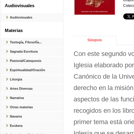
Dispon
Audiovisuales
Colecc
Audiovisuales
Materias
Sinopsis
Teología, Filosofía...
Sagrada Escritura
Con este segundo vo
Pastoral/Catequesis
Iglesia elaborado po
Espiritualidad/Oración
Canónico de la Unive
Liturgia
derecho en la misión 
Artes Diversas
aspectos de las funci
Narrativa
Otras materias
recogidos en los libr
Navarra
primer tema está ori
Euskera
Iglesia que se desarr