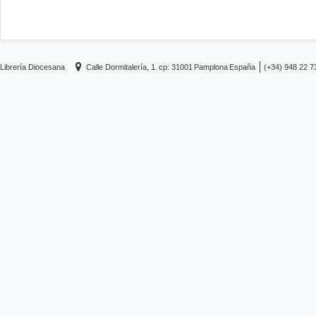
Librería Diocesana
Calle Dormitalería, 1.
cp: 31001
Pamplona
España
(+34) 948 22 7