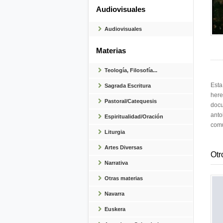
Audiovisuales
Audiovisuales
Materias
Teología, Filosofía...
Esta
Sagrada Escritura
here
Pastoral/Catequesis
docu
anto
Espiritualidad/Oración
comu
Liturgia
Artes Diversas
Otr
Narrativa
Otras materias
Navarra
Euskera