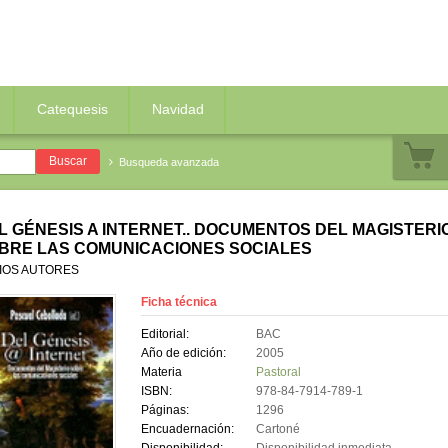
Catequesis
Navidad
Busqueda avanzada
L GÉNESIS A INTERNET.. DOCUMENTOS DEL MAGISTERI
BRE LAS COMUNICACIONES SOCIALES
IOS AUTORES
Ficha técnica
Editorial:
BAC
Año de edición:
2005
Materia
Pastoral
ISBN:
978-84-7914-789-1
Páginas:
1296
Encuadernación:
Cartoné