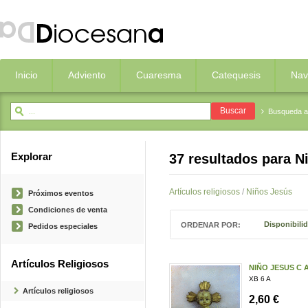
Inicio
Adviento
Cuaresma
Catequesis
Nav
Busqueda 
Explorar
37 resultados para
N
Artículos religiosos
/
Niños Jesús
Próximos eventos
Condiciones de venta
Disponibili
ORDENAR POR:
Pedidos especiales
Artículos Religiosos
NIÑO JESUS C 
XB 6 A
Artículos religiosos
2,60 €