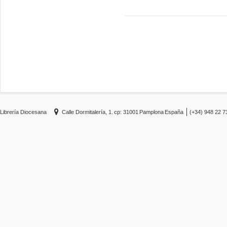
Librería Diocesana
Calle Dormitalería, 1.
cp: 31001
Pamplona
España
(+34) 948 22 7