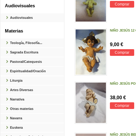
Comprar
Audiovisuales
Audiovisuales
Materias
NIÑO JESÚS 12 
Teología, Filosofía...
9,00 €
Sagrada Escritura
Comprar
Pastoral/Catequesis
Espiritualidad/Oración
Liturgia
NIÑO JESÚS PO
Artes Diversas
38,00 €
Narrativa
Comprar
Otras materias
Navarra
Euskera
NIÑO JESÚS B