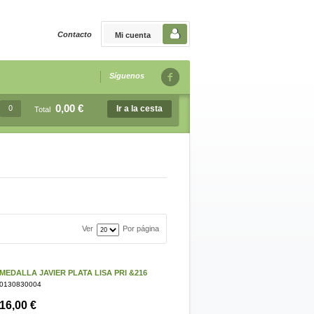
Contacto
Mi cuenta
Síguenos
0,00 €
0
Ir a la cesta
Total
Ver
Por página
MEDALLA JAVIER PLATA LISA PRI &216
0130830004
16,00 €