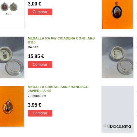
3,00 €
Comprar
MEDALLA RA 647 C/CADENA CONF. ARB
&110
RA 647
15,85 €
Comprar
MEDALLA CRISTAL SAN FRANCISCO
JAVIER LIS *96
7026000085
3,95 €
Comprar