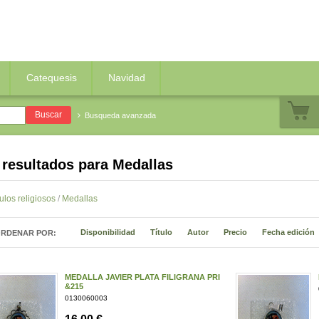
Catequesis
Navidad
Busqueda avanzada
 resultados para
Medallas
culos religiosos
/
Medallas
Disponibilidad
Título
Autor
Precio
Fecha edición
RDENAR POR:
MEDALLA JAVIER PLATA FILIGRANA PRI
&215
0130060003