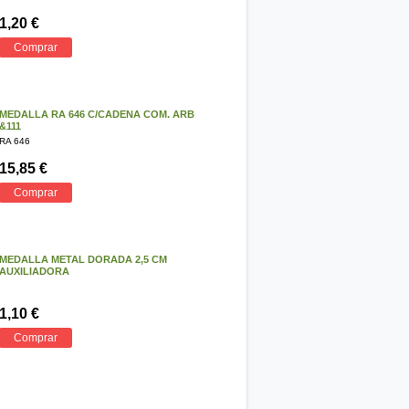
1,20 €
Comprar
MEDALLA RA 646 C/CADENA COM. ARB
&111
RA 646
15,85 €
Comprar
MEDALLA METAL DORADA 2,5 CM
AUXILIADORA
1,10 €
Comprar