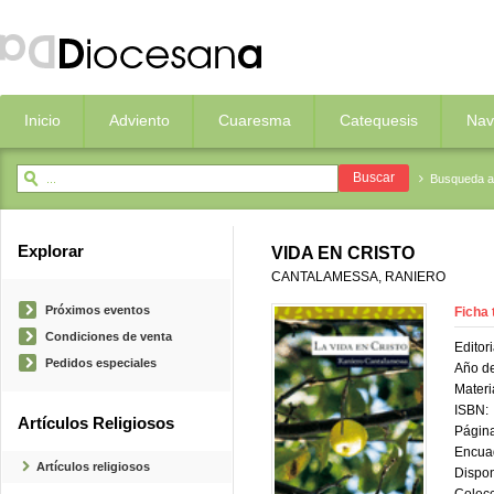
Inicio
Adviento
Cuaresma
Catequesis
Nav
Busqueda 
Explorar
VIDA EN CRISTO
CANTALAMESSA, RANIERO
Próximos eventos
Ficha 
Condiciones de venta
Editori
Pedidos especiales
Año de
Materi
ISBN:
Artículos Religiosos
Página
Encua
Artículos religiosos
Dispon