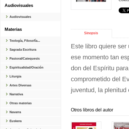
Colecc
Audiovisuales
Audiovisuales
Materias
Sinopsis
Teología, Filosofía...
Este libro quiere se
Sagrada Escritura
ese momento tan espe
Pastoral/Catequesis
don del Espíritu para 
Espiritualidad/Oración
Liturgia
comprometido del Eva
Artes Diversas
juventud, la plenitud 
Narrativa
Otras materias
Otros libros del autor
Navarra
Euskera