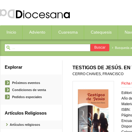
Inicio
Adviento
Cuaresma
Catequesis
Nav
Busqueda 
Explorar
TESTIGOS DE JESÚS. EN
CERRO CHAVES, FRANCISCO
Próximos eventos
Ficha 
Condiciones de venta
Editori
Pedidos especiales
Año de
Materi
ISBN:
Artículos Religiosos
Página
Encua
Artículos religiosos
Dispon