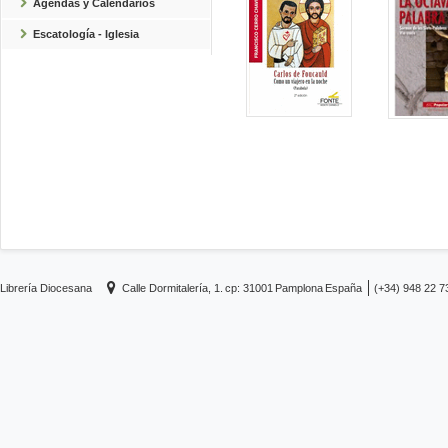
Agendas y Calendarios
Escatología - Iglesia
Librería Diocesana
Calle Dormitalería, 1.
cp: 31001
Pamplona
España
(+34) 948 22 7