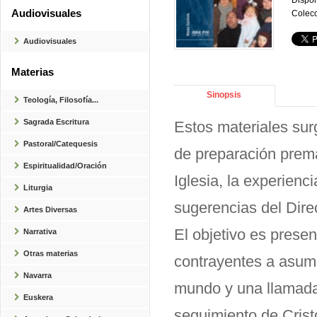
Dispon
Audiovisuales
Colecc
Audiovisuales
Materias
Sinopsis
Teología, Filosofía...
Sagrada Escritura
Estos materiales sur
Pastoral/Catequesis
de preparación prema
Espiritualidad/Oración
Iglesia, la experienci
Liturgia
sugerencias del Direc
Artes Diversas
El objetivo es prese
Narrativa
Otras materias
contrayentes a asum
Navarra
mundo y una llamada 
Euskera
seguimiento de Crist