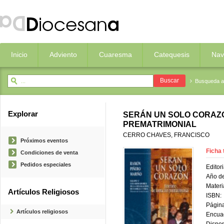
Inicio
Adviento
Cuaresma
Catequesis
Nav
Busqueda 
Explorar
SERÁN UN SOLO CORAZÓ
PREMATRIMONIAL
CERRO CHAVES, FRANCISCO
Próximos eventos
Ficha 
Condiciones de venta
Pedidos especiales
Editori
Año de
Materi
Artículos Religiosos
ISBN:
Página
Artículos religiosos
Encua