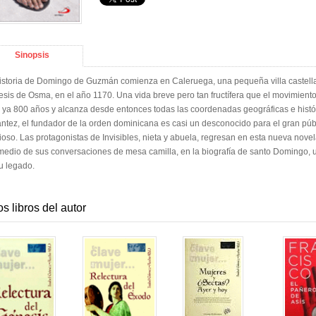
Sinopsis
istoria de Domingo de Guzmán comienza en Caleruega, una pequeña villa castellan
esis de Osma, en el año 1170. Una vida breve pero tan fructífera que el movimien
 ya 800 años y alcanza desde entonces todas las coordenadas geográficas e histór
lantez, el fundador de la orden dominicana es casi un desconocido para el gran púb
gioso. Las protagonistas de Invisibles, nieta y abuela, regresan en esta nueva nov
medio de sus conversaciones de mesa camilla, en la biografía de santo Domingo, un
u legado.
os libros del autor