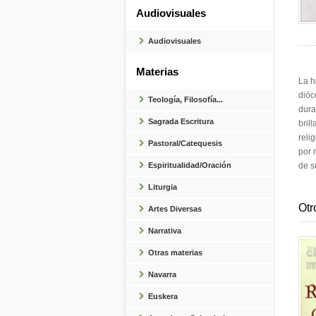
Audiovisuales
Audiovisuales
Materias
La h
dióc
Teología, Filosofía...
dura
Sagrada Escritura
bril
reli
Pastoral/Catequesis
por 
Espiritualidad/Oración
de s
Liturgia
Otr
Artes Diversas
Narrativa
Otras materias
Navarra
Euskera