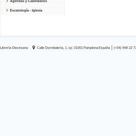
Agendas y Calendarios
Escatología - Iglesia
Librería Diocesana
Calle Dormitalería, 1.
cp: 31001
Pamplona
España
(+34) 948 22 7