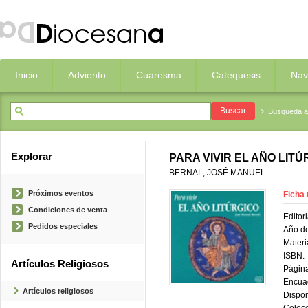
Inicio
Adviento
Cuaresma
Catequesis
Nav
Busqueda 
Explorar
PARA VIVIR EL AÑO LITÚ
BERNAL, JOSÉ MANUEL
Próximos eventos
Ficha 
Condiciones de venta
Editori
Pedidos especiales
Año de
Materi
ISBN:
Artículos Religiosos
Página
Encua
Artículos religiosos
Dispon