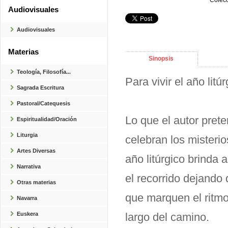
Colecc
Audiovisuales
Audiovisuales
Materias
Sinopsis
Teología, Filosofía...
Para vivir el año litúr
Sagrada Escritura
Pastoral/Catequesis
Lo que el autor prete
Espiritualidad/Oración
Liturgia
celebran los misterio
Artes Diversas
año litúrgico brinda 
Narrativa
el recorrido dejando 
Otras materias
que marquen el ritmo,
Navarra
Euskera
largo del camino.