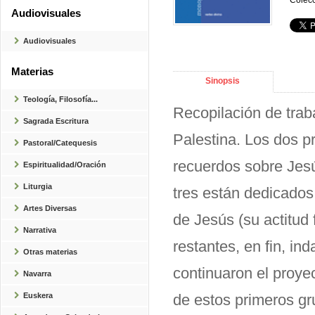
Colecc
Audiovisuales
Audiovisuales
Materias
Sinopsis
Teología, Filosofía...
Recopilación de trab
Sagrada Escritura
Palestina. Los dos pr
Pastoral/Catequesis
recuerdos sobre Jesú
Espiritualidad/Oración
Liturgia
tres están dedicados
Artes Diversas
de Jesús (su actitud 
Narrativa
restantes, en fin, in
Otras materias
continuaron el proyec
Navarra
Euskera
de estos primeros gru