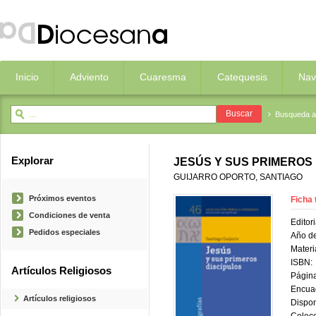
Inicio
Adviento
Cuaresma
Catequesis
Nav
Busqueda 
Explorar
JESÚS Y SUS PRIMEROS
GUIJARRO OPORTO, SANTIAGO
Próximos eventos
Ficha 
Condiciones de venta
Editori
Pedidos especiales
Año de
Materi
ISBN:
Artículos Religiosos
Página
Encua
Artículos religiosos
Dispon