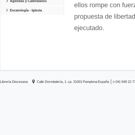
Agendas y Calendarios
ellos rompe con fuer
Escatología - Iglesia
propuesta de liberta
ejecutado.
Librería Diocesana
Calle Dormitalería, 1.
cp: 31001
Pamplona
España
(+34) 948 22 7