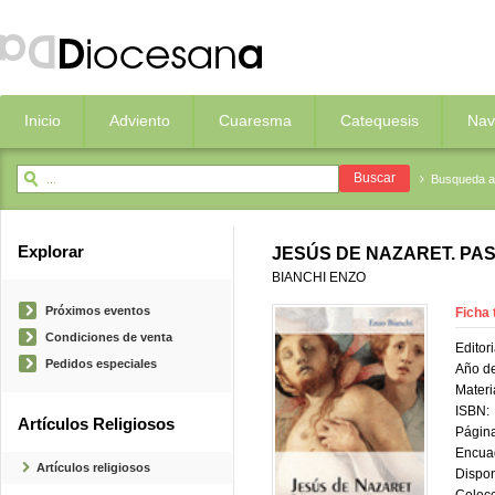
Inicio
Adviento
Cuaresma
Catequesis
Nav
Busqueda 
Explorar
JESÚS DE NAZARET. PA
BIANCHI ENZO
Próximos eventos
Ficha 
Condiciones de venta
Editori
Pedidos especiales
Año de
Materi
ISBN:
Artículos Religiosos
Página
Encua
Artículos religiosos
Dispon