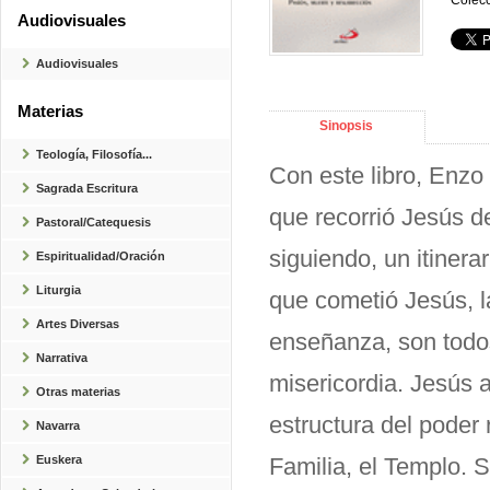
Colecc
Audiovisuales
Audiovisuales
Materias
Sinopsis
Teología, Filosofía...
Con este libro, Enzo
Sagrada Escritura
que recorrió Jesús d
Pastoral/Catequesis
siguiendo, un itinerar
Espiritualidad/Oración
Liturgia
que cometió Jesús, l
Artes Diversas
enseñanza, son todos
Narrativa
misericordia. Jesús a
Otras materias
estructura del poder r
Navarra
Euskera
Familia, el Templo. 