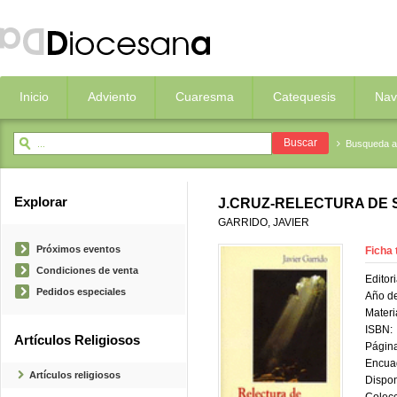
Inicio
Adviento
Cuaresma
Catequesis
Nav
Busqueda 
Explorar
J.CRUZ-RELECTURA DE 
GARRIDO, JAVIER
Próximos eventos
Ficha 
Condiciones de venta
Editori
Pedidos especiales
Año de
Materi
ISBN:
Artículos Religiosos
Página
Encua
Artículos religiosos
Dispon