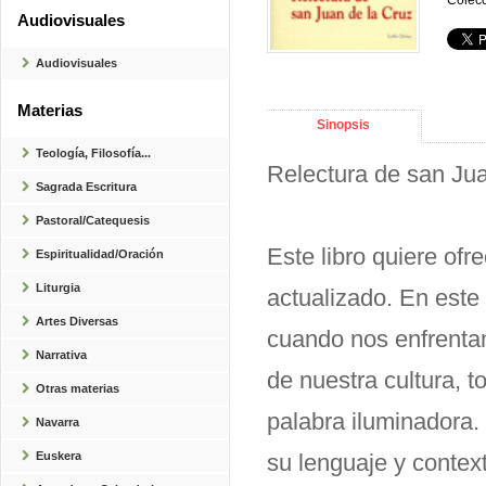
Colecc
Audiovisuales
Audiovisuales
Materias
Sinopsis
Teología, Filosofía...
Relectura de san Jua
Sagrada Escritura
Pastoral/Catequesis
Este libro quiere of
Espiritualidad/Oración
Liturgia
actualizado. En este
Artes Diversas
cuando nos enfrentam
Narrativa
de nuestra cultura, 
Otras materias
palabra iluminadora. 
Navarra
Euskera
su lenguaje y contex