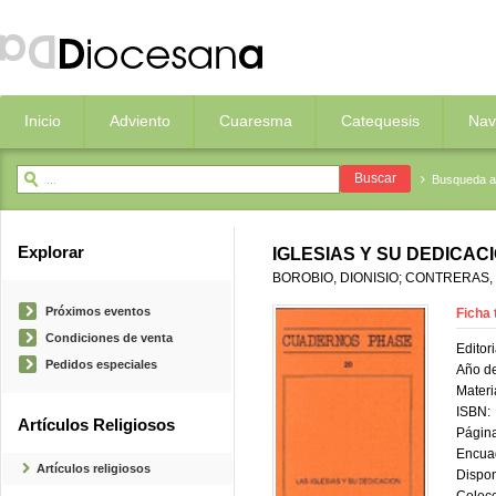
Inicio
Adviento
Cuaresma
Catequesis
Nav
Busqueda 
Explorar
IGLESIAS Y SU DEDICAC
BOROBIO, DIONISIO; CONTRERAS, 
Próximos eventos
Ficha 
Condiciones de venta
Editori
Pedidos especiales
Año de
Materi
ISBN:
Artículos Religiosos
Página
Encua
Artículos religiosos
Dispon