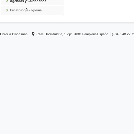
Agendas y Calendarios
Escatología - Iglesia
Librería Diocesana
Calle Dormitalería, 1.
cp: 31001
Pamplona
España
(+34) 948 22 7