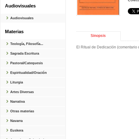
Colecc
Audiovisuales
Audiovisuales
Materias
Sinopsis
Teología, Filosofía...
El Ritual de Dedicación (comentario d
Sagrada Escritura
Pastoral/Catequesis
Espiritualidad/Oración
Liturgia
Artes Diversas
Narrativa
Otras materias
Navarra
Euskera