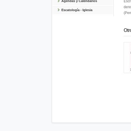
Agendas y Calendarios
Escr
dere
Escatología - Iglesia
(Pen
Otr