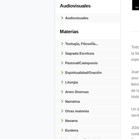
Audiovisuales
Audiovisuales
Materias
Teología, Filosofía...
Todo
la f
Sagrada Escritura
espe
Pastoral/Catequesis
Joan
Espiritualidad/Oración
sino
Liturgia
feli
de l
Artes Diversas
hist
Narrativa
Un d
Otras materias
serv
Navarra
JOAN
Euskera
cont