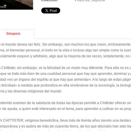
Colección:
POZO DE SIQUEM
Sinopsis
 el mundo desea ser feliz. Sin embargo, son muchos los que creen, erróneamente, q
ama, el bienestar personal, el éxito en la vida o incluso algo tan simple como la suer
cialmente esquivo y arbitrario, algo que la mayoría de las veces, simplemente, no
 Chittister, sin embargo, ve la felicidad de un modo muy diferente. Para ella no es 
 que se trata más bien de una cualidad personal que hay que aprender, dominar y pr
cidad «es un órgano del espíritu al que hay que alimentar». A lo largo de estas pági
a felicidad» a medida que profundiza en ella sirviéndose de la sociología, la biología,
oria y las diversas religiones del mundo
etenido examen de la sabiduría de todas las épocas permite a Chittister ofrecer u
ir de ayuda, a quien esté interesado en el tema, para aprender a cultivar en su propi
 CHITTISTER, religiosa benedictina, lleva más de treinta años siendo una destaca
emporánea y es autora de más de cuarenta libros, de los que dieciséis han sido trad