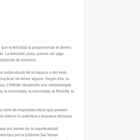
ue la felicidad la proporcionan el dinero,
te. La felicidad, pues, parece ser algo
 depende de nosotros.
un subproducto de la riqueza o del éxito,
acticar sin temor alguno. Según ella, la
nas, Chittister desarrolla una «arqueología
 la neurología, la psicología, la filosofía, la
na serie de inspiradas ideas que pueden
o interior la auténtica y duradera felicidad.
da voz dentro de la espiritualidad
ucidos por la Editorial Sal Terrae.