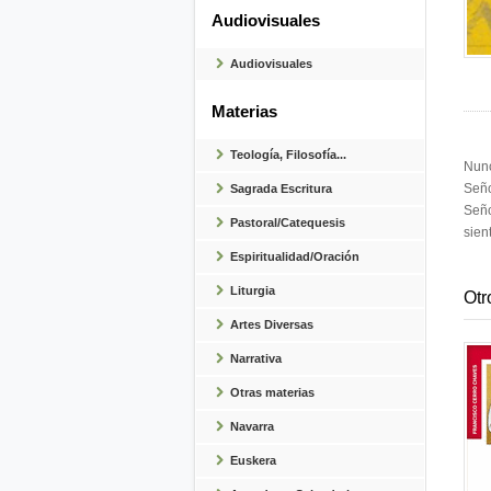
Audiovisuales
Audiovisuales
Materias
Teología, Filosofía...
Nunc
Seño
Sagrada Escritura
Seño
Pastoral/Catequesis
sien
Espiritualidad/Oración
Liturgia
Otr
Artes Diversas
Narrativa
Otras materias
Navarra
Euskera