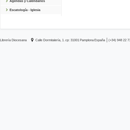
Agendas y Calendarios
Escatología - Iglesia
Librería Diocesana
Calle Dormitalería, 1.
cp: 31001
Pamplona
España
(+34) 948 22 7