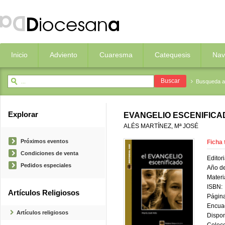
Inicio
Adviento
Cuaresma
Catequesis
Nav
Busqueda 
Explorar
EVANGELIO ESCENIFICAD
ALÉS MARTÍNEZ, Mª JOSÉ
Próximos eventos
Ficha 
Condiciones de venta
Editori
Pedidos especiales
Año de
Materi
ISBN:
Artículos Religiosos
Página
Encua
Artículos religiosos
Dispon