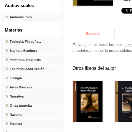
Colecc
Audiovisuales
Audiovisuales
Materias
Sinopsis
Teología, Filosofía...
El evangelio, de todos los domingos 
preadolescentes en la propia celebra
Sagrada Escritura
Pastoral/Catequesis
Otros libros del autor
Espiritualidad/Oración
Liturgia
Artes Diversas
Narrativa
Otras materias
Navarra
Euskera