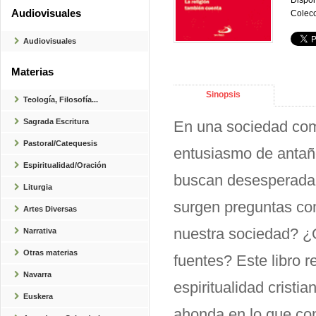
Dispon
Audiovisuales
Colecc
Audiovisuales
Materias
Sinopsis
Teología, Filosofía...
Sagrada Escritura
En una sociedad como
Pastoral/Catequesis
entusiasmo de antañ
Espiritualidad/Oración
buscan desesperadame
Liturgia
surgen preguntas com
Artes Diversas
nuestra sociedad? ¿
Narrativa
Otras materias
fuentes? Este libro r
Navarra
espiritualidad cristi
Euskera
ahonda en lo que con