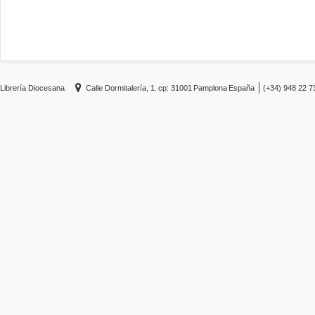
Librería Diocesana
Calle Dormitalería, 1.
cp: 31001
Pamplona
España
(+34) 948 22 7