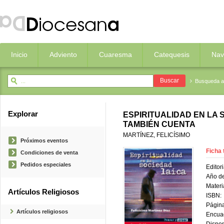
Inicio
Adviento
Cuaresma
Catequesis
Nav
Busqueda 
Explorar
ESPIRITUALIDAD EN LA 
TAMBIÉN CUENTA
MARTÍNEZ, FELICÍSIMO
Próximos eventos
Ficha 
Condiciones de venta
Pedidos especiales
Editori
Año de
Materi
Artículos Religiosos
ISBN:
Página
Artículos religiosos
Encua