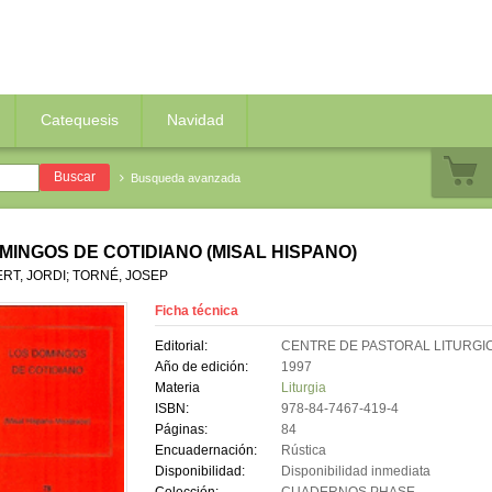
Catequesis
Navidad
Busqueda avanzada
MINGOS DE COTIDIANO (MISAL HISPANO)
ERT, JORDI; TORNÉ, JOSEP
Ficha técnica
Editorial:
CENTRE DE PASTORAL LITURGI
Año de edición:
1997
Materia
Liturgia
ISBN:
978-84-7467-419-4
Páginas:
84
Encuadernación:
Rústica
Disponibilidad:
Disponibilidad inmediata