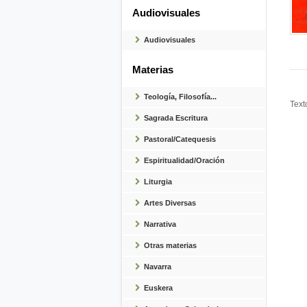
Audiovisuales
Audiovisuales
Materias
Teología, Filosofía...
Text
Sagrada Escritura
Pastoral/Catequesis
Espiritualidad/Oración
Liturgia
Artes Diversas
Narrativa
Otras materias
Navarra
Euskera