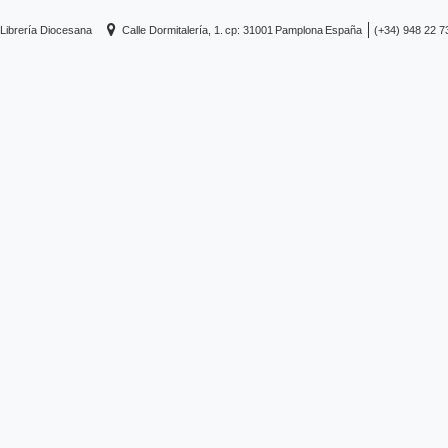
Librería Diocesana
Calle Dormitalería, 1.
cp: 31001
Pamplona
España
(+34) 948 22 7