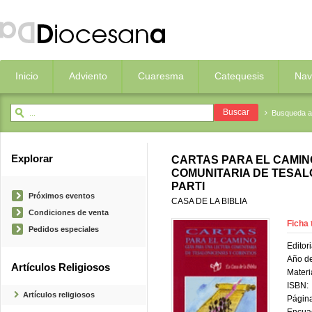
Inicio
Adviento
Cuaresma
Catequesis
Nav
Busqueda 
Explorar
CARTAS PARA EL CAMIN
COMUNITARIA DE TESALO
PARTI
Próximos eventos
CASA DE LA BIBLIA
Condiciones de venta
Ficha 
Pedidos especiales
Editori
Año de
Artículos Religiosos
Materi
ISBN:
Artículos religiosos
Página