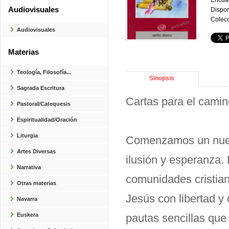
Encua
Audiovisuales
Dispon
Colecc
Audiovisuales
Materias
Teología, Filosofía...
Sinopsis
Sagrada Escritura
Cartas para el camino
Pastoral/Catequesis
Espiritualidad/Oración
Liturgia
Comenzamos un nuevo
Artes Diversas
ilusión y esperanza.
Narrativa
comunidades cristiana
Otras materias
Jesús con libertad y
Navarra
Euskera
pautas sencillas que 