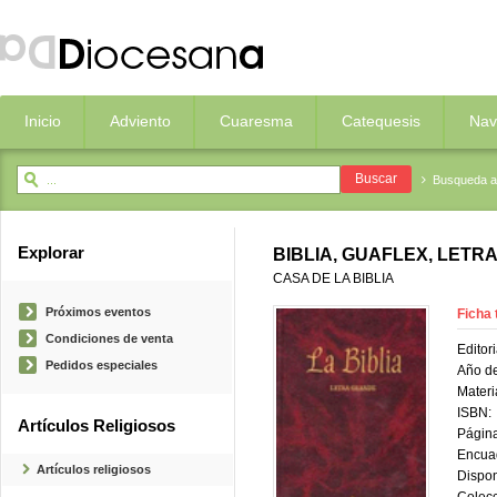
Inicio
Adviento
Cuaresma
Catequesis
Nav
Busqueda 
Explorar
BIBLIA, GUAFLEX, LETR
CASA DE LA BIBLIA
Próximos eventos
Ficha 
Condiciones de venta
Editori
Pedidos especiales
Año de
Materi
ISBN:
Artículos Religiosos
Página
Encua
Artículos religiosos
Dispon