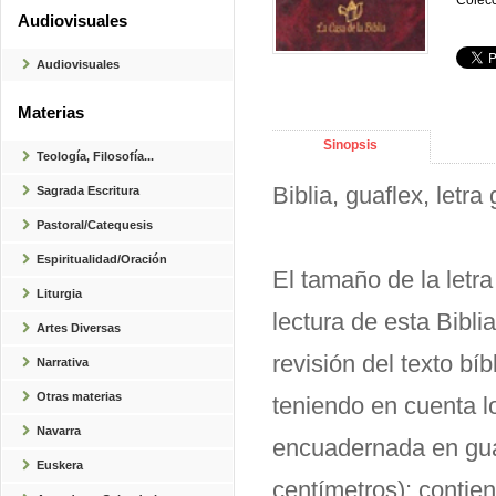
Colecc
Audiovisuales
Audiovisuales
Materias
Sinopsis
Teología, Filosofía...
Biblia, guaflex, letra
Sagrada Escritura
Pastoral/Catequesis
Espiritualidad/Oración
El tamaño de la letr
Liturgia
lectura de esta Bibli
Artes Diversas
revisión del texto bí
Narrativa
Otras materias
teniendo en cuenta lo
Navarra
encuadernada en gua
Euskera
centímetros); conti