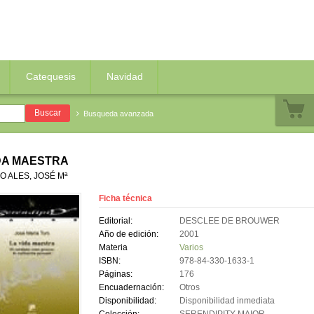
Catequesis
Navidad
Busqueda avanzada
DA MAESTRA
O ALES, JOSÉ Mª
Ficha técnica
Editorial:
DESCLEE DE BROUWER
Año de edición:
2001
Materia
Varios
ISBN:
978-84-330-1633-1
Páginas:
176
Encuadernación:
Otros
Disponibilidad:
Disponibilidad inmediata