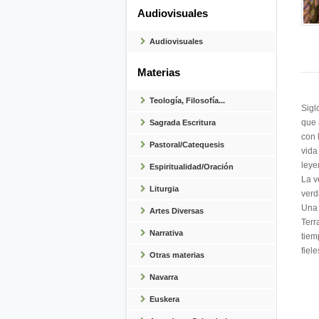
Audiovisuales
Audiovisuales
Materias
Teología, Filosofía...
Sigl
que 
Sagrada Escritura
con 
Pastoral/Catequesis
vida
leye
Espiritualidad/Oración
La v
Liturgia
verd
Una 
Artes Diversas
Terr
Narrativa
tiem
fiel
Otras materias
Navarra
Euskera