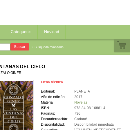
Catequesis
Navidad
Busqueda avanzada
NTANAS DEL CIELO
ZALO GINER
Ficha técnica
Editorial:
PLANETA
Año de edición:
2017
Materia
Novelas
ISBN:
978-84-08-16861-4
Páginas:
736
Encuadernación:
Cartoné
Disponibilidad:
Disponibilidad inmediata