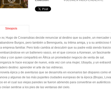
Colección:
VOLUMEN INDEPENDIENTE
Sinopsis
o xv, Hugo de Covarrubias decide renunciar al destino que su padre, un mercader 
abandone Burgos, pero también a Berenguela, su íntima amiga, y a su ambicioso
la empresa familiar. Pero todo cambia al descubrir que su padre está siendo traicio
 embarcándose en un ballenero vasco, en el que conoce a Azerwan, un fascinant
ndas y con quien compartirá en África un prometedor negocio de venta de sal.
enganza le hace escapar de nuevo, esta vez con una mujer, Ubayda, y un extraordi
adero destino: aprender el arte de las vidrieras.
novela épica y de aventuras que se desarrolla en escenarios tan dispares como el d
anova y algunas de las más pujantes ciudades europeas de la época (Brujas, Lovai
po en el cual sus viejas paredes se fueron abriendo para convertirse en auténticos s
es creían sentirse a los pies de las ventanas del cielo.