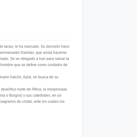
de lanas, le ha marcado. Su decisión hace
 hermanastro Damián, que ansía hacerse
nado. Se ve obligado a huir para salvar la
e hombre que se define como contador de
nario halcón, Aylal, en busca de su
esértico norte de África, la inexplorada
na o Burgos) y sus catedrales, en un
agrarios de cristal, ante los cuales los