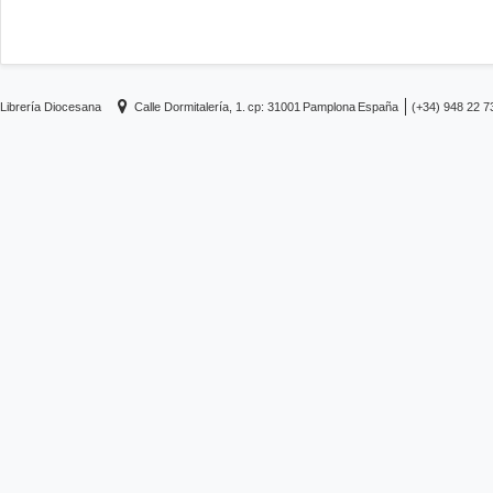
Librería Diocesana
Calle Dormitalería, 1.
cp: 31001
Pamplona
España
(+34) 948 22 7