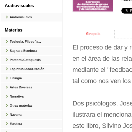
Colecc
Audiovisuales
Audiovisuales
Materias
Sinopsis
Teología, Filosofía...
El proceso de dar y 
Sagrada Escritura
en el área de las rel
Pastoral/Catequesis
mediante el "feedba
Espiritualidad/Oración
Liturgia
tal como nos ven lo
Artes Diversas
Narrativa
Dos psicólogos, Jose
Otras materias
ilustrara el menciona
Navarra
Euskera
este libro, Silvino J