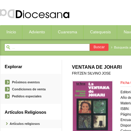
Inicio
Adviento
Cuaresma
Catequesis
Nav
Busqueda 
Explorar
VENTANA DE JOHARI
FRITZEN SILVINO JOSE
Próximos eventos
Ficha 
Condiciones de venta
Editori
Pedidos especiales
Año de
Materi
ISBN:
Artículos Religiosos
Página
Encua
Artículos religiosos
Dispon