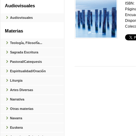
ISBN:
Audiovisuales
Página
Encua
Audiovisuales
Dispon
Colecc
Materias
Teología, Filosofía...
Sagrada Escritura
Pastoral/Catequesis
Espiritualidad/Oración
Liturgia
Artes Diversas
Narrativa
Otras materias
Navarra
Euskera