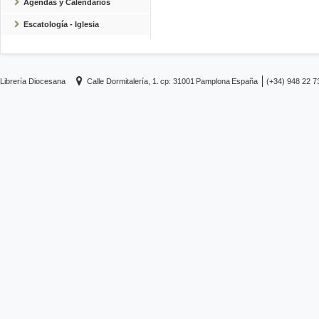
Agendas y Calendarios
Escatología - Iglesia
Librería Diocesana
Calle Dormitalería, 1.
cp: 31001
Pamplona
España
(+34) 948 22 7