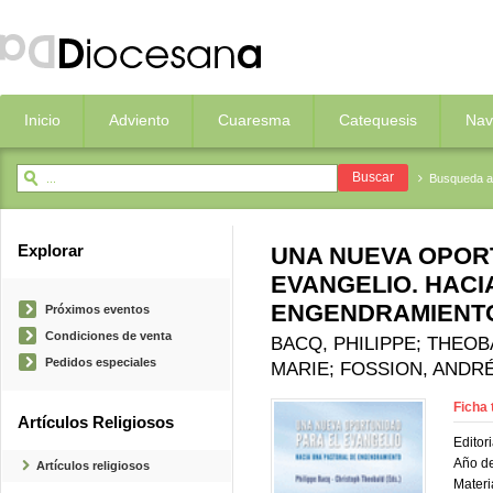
Inicio
Adviento
Cuaresma
Catequesis
Nav
Busqueda 
Explorar
UNA NUEVA OPOR
EVANGELIO. HACI
ENGENDRAMIENT
Próximos eventos
Condiciones de venta
BACQ, PHILIPPE; THEOB
Pedidos especiales
MARIE; FOSSION, ANDRÉ
Ficha 
Artículos Religiosos
Editori
Año de
Artículos religiosos
Materi