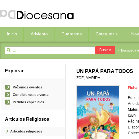
Inicio
Adviento
Cuaresma
Catequesis
Nav
Busqueda 
Explorar
UN PAPÁ PARA TODOS
ZOE, MARIDA
Próximos eventos
Ficha 
Condiciones de venta
Editori
Pedidos especiales
Año de
Materi
ISBN:
Artículos Religiosos
Página
Dispon
Artículos religiosos
Colecc