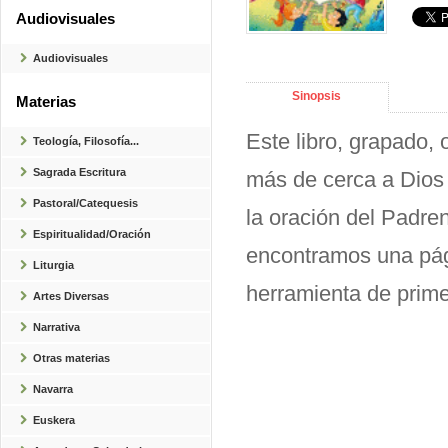
Audiovisuales
Audiovisuales
Sinopsis
Materias
Este libro, grapado,
Teología, Filosofía...
Sagrada Escritura
más de cerca a Dios 
Pastoral/Catequesis
la oración del Padren
Espiritualidad/Oración
encontramos una pági
Liturgia
herramienta de prime
Artes Diversas
Narrativa
Otras materias
Navarra
Euskera