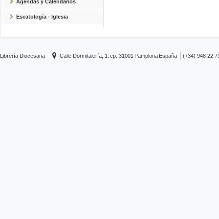
Agendas y Calendarios
Escatología - Iglesia
Librería Diocesana
Calle Dormitalería, 1.
cp: 31001
Pamplona
España
(+34) 948 22 7