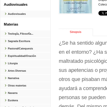
Dispon
Audiovisuales
Colecc
Audiovisuales
Materias
Sinopsis
Teología, Filosofía...
Sagrada Escritura
¿Se ha sentido algun
Pastoral/Catequesis
en el entorno? ¿Ha 
Espiritualidad/Oración
maltratado psicológi
Liturgia
sus apetencias o pro
Artes Diversas
otros que pisaban má
Narrativa
Otras materias
ayudará a comprende
Navarra
personas se pueden 
Euskera
demás. Del mismo mod