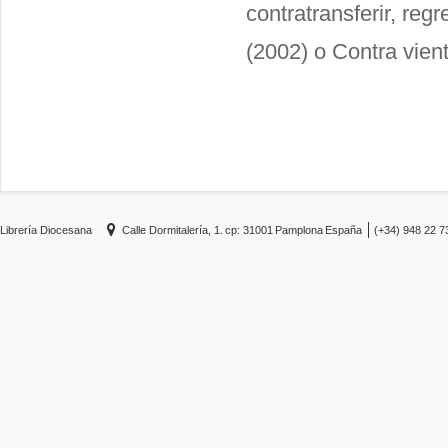
contratransferir, reg
(2002) o Contra vien
Librería Diocesana
Calle Dormitalería, 1.
cp: 31001
Pamplona
España
(+34) 948 22 7