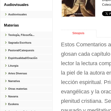
Dispon
Audiovisuales
Colecc
Audiovisuales
Materias
Sinopsis
Teología, Filosofía...
Sagrada Escritura
Estos Comentarios al
Pastoral/Catequesis
glosan cada capítulo 
Espiritualidad/Oración
lector la lectura com
Liturgia
la piel de la autora 
Artes Diversas
lección espiritual. P
Narrativa
Otras materias
evangélicas y la ora
Navarra
plenitud cristiana. S
Euskera
pausado y meditativo