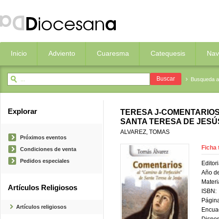
Inicio
Adviento
Cuaresma
Catequesis
Nav
Busqueda 
Explorar
TERESA J-COMENTARIOS
SANTA TERESA DE JESÚ
ALVAREZ, TOMAS
Próximos eventos
Ficha 
Condiciones de venta
Pedidos especiales
Editori
Año de
Materi
Artículos Religiosos
ISBN:
Página
Artículos religiosos
Encua