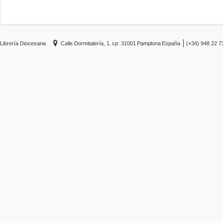
Librería Diocesana
Calle Dormitalería, 1.
cp: 31001
Pamplona
España
(+34) 948 22 7