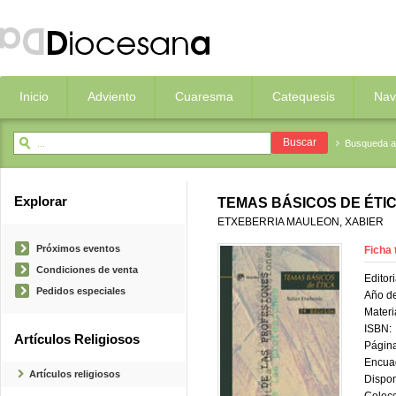
Inicio
Adviento
Cuaresma
Catequesis
Nav
Busqueda 
Explorar
TEMAS BÁSICOS DE ÉTI
ETXEBERRIA MAULEON, XABIER
Próximos eventos
Ficha 
Condiciones de venta
Editori
Pedidos especiales
Año de
Materi
ISBN:
Artículos Religiosos
Página
Encua
Artículos religiosos
Dispon