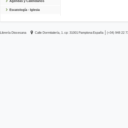
Agendas y Calendarios
Escatología - Iglesia
Librería Diocesana
Calle Dormitalería, 1.
cp: 31001
Pamplona
España
(+34) 948 22 7