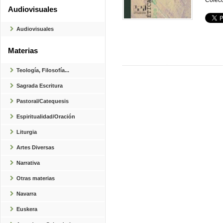
Colecc
Audiovisuales
Audiovisuales
Materias
Teología, Filosofía...
Sagrada Escritura
Pastoral/Catequesis
Espiritualidad/Oración
Liturgia
Artes Diversas
Narrativa
Otras materias
Navarra
Euskera