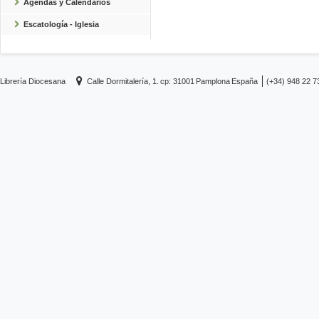
Agendas y Calendarios
Escatología - Iglesia
Librería Diocesana
Calle Dormitalería, 1.
cp: 31001
Pamplona
España
(+34) 948 22 7