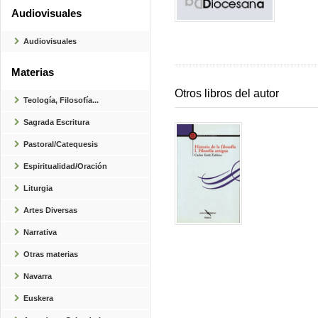
Audiovisuales
Audiovisuales
Materias
Otros libros del autor
Teología, Filosofía...
Sagrada Escritura
Pastoral/Catequesis
Espiritualidad/Oración
Liturgia
Artes Diversas
Narrativa
Otras materias
Navarra
Euskera