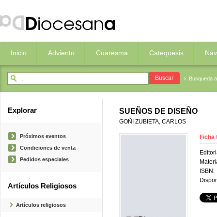
Inicio
Adviento
Cuaresma
Catequesis
Nav
Busqueda 
Explorar
SUEÑOS DE DISEÑO
GOÑI ZUBIETA, CARLOS
Próximos eventos
Ficha 
Condiciones de venta
Editori
Pedidos especiales
Materi
ISBN:
Dispon
Artículos Religiosos
Artículos religiosos