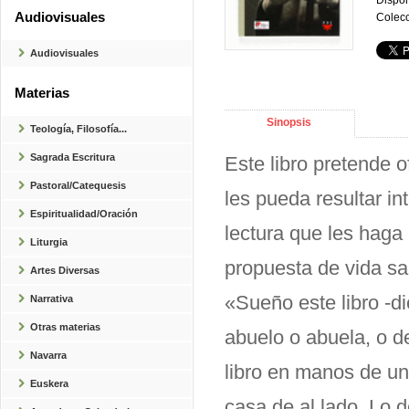
Dispon
Audiovisuales
Colecc
Audiovisuales
Materias
Sinopsis
Teología, Filosofía...
Sagrada Escritura
Este libro pretende o
Pastoral/Catequesis
les pueda resultar in
Espiritualidad/Oración
lectura que les haga 
Liturgia
propuesta de vida sa
Artes Diversas
«Sueño este libro -d
Narrativa
Otras materias
abuelo o abuela, o d
Navarra
libro en manos de un 
Euskera
casa de al lado. Lo 