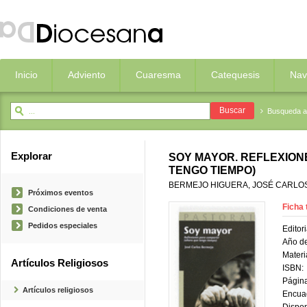
Inicio
Adviento
Cuaresma
Catequesis
Nav
Busqueda 
Explorar
SOY MAYOR. REFLEXION
TENGO TIEMPO)
BERMEJO HIGUERA, JOSÉ CARLO
Próximos eventos
Ficha 
Condiciones de venta
Pedidos especiales
Editori
Año de
Materi
Artículos Religiosos
ISBN:
Página
Artículos religiosos
Encua