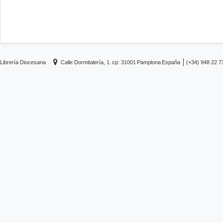
Librería Diocesana
Calle Dormitalería, 1.
cp: 31001
Pamplona
España
(+34) 948 22 7