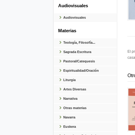
Audiovisuales
Audiovisuales
Materias
Teología, Filosofía...
El p
Sagrada Escritura
casa
Pastoral/Catequesis
Espiritualidad/Oración
Otr
Liturgia
Artes Diversas
Narrativa
Otras materias
Navarra
Euskera