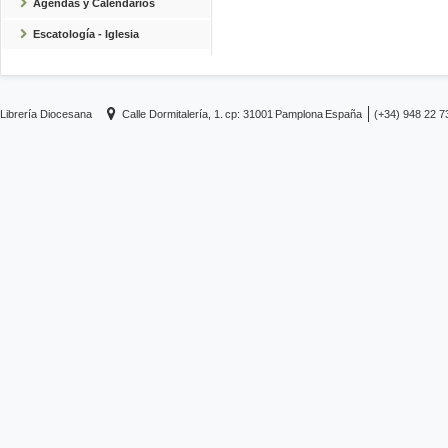
Agendas y Calendarios
Escatología - Iglesia
Librería Diocesana
Calle Dormitalería, 1.
cp: 31001
Pamplona
España
(+34) 948 22 7