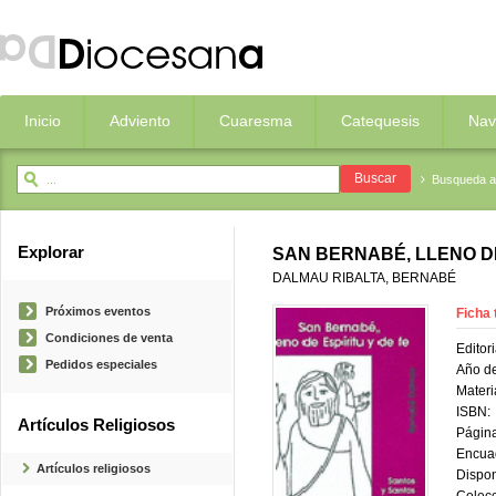
Inicio
Adviento
Cuaresma
Catequesis
Nav
Busqueda 
Explorar
SAN BERNABÉ, LLENO DE
DALMAU RIBALTA, BERNABÉ
Próximos eventos
Ficha 
Condiciones de venta
Editori
Pedidos especiales
Año de
Materi
ISBN:
Artículos Religiosos
Página
Encua
Artículos religiosos
Dispon