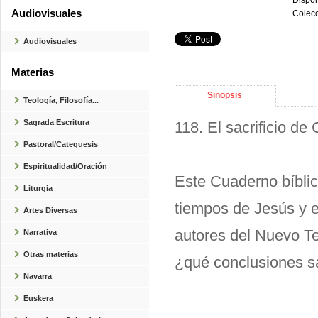
Dispon
Audiovisuales
Colecc
Audiovisuales
Materias
Sinopsis
Teología, Filosofía...
Sagrada Escritura
118. El sacrificio de 
Pastoral/Catequesis
Espiritualidad/Oración
Este Cuaderno bíblic
Liturgia
tiempos de Jesús y e
Artes Diversas
autores del Nuevo Te
Narrativa
Otras materias
¿qué conclusiones sac
Navarra
Euskera