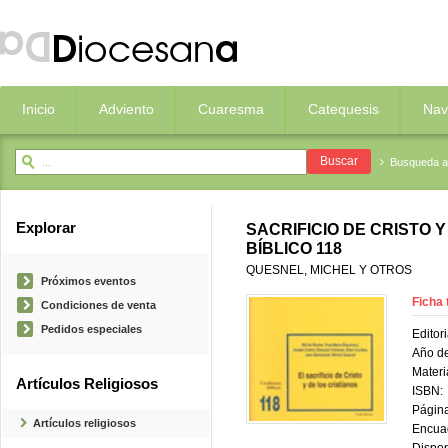
Inicio
Adviento
Cuaresma
Catequesis
Nav
Busqueda 
Explorar
SACRIFICIO DE CRISTO 
BÍBLICO 118
QUESNEL, MICHEL Y OTROS
Próximos eventos
Ficha 
Condiciones de venta
Pedidos especiales
Editori
Año de
Materi
Artículos Religiosos
ISBN:
Página
Artículos religiosos
Encua