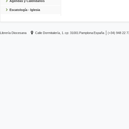
Agendas y Calendarios
Escatología - Iglesia
Librería Diocesana
Calle Dormitalería, 1.
cp: 31001
Pamplona
España
(+34) 948 22 7