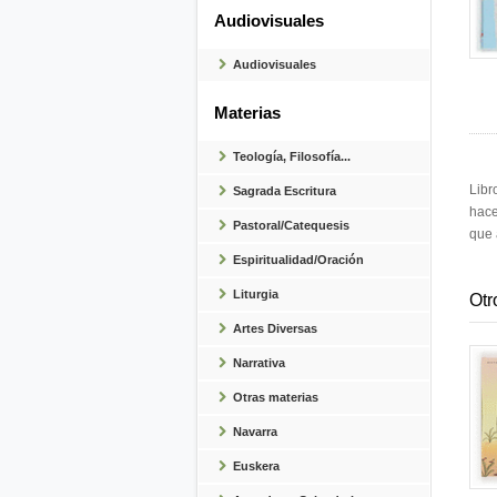
Audiovisuales
Audiovisuales
Materias
Teología, Filosofía...
Libr
Sagrada Escritura
hace
Pastoral/Catequesis
que 
Espiritualidad/Oración
Liturgia
Otr
Artes Diversas
Narrativa
Otras materias
Navarra
Euskera