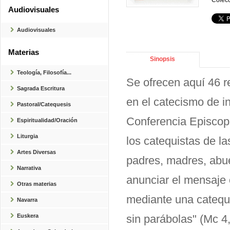
Colecc
Audiovisuales
Audiovisuales
Materias
Sinopsis
Teología, Filosofía...
Se ofrecen aquí 46 r
Sagrada Escritura
en el catecismo de i
Pastoral/Catequesis
Conferencia Episcop
Espiritualidad/Oración
Liturgia
los catequistas de la
Artes Diversas
padres, madres, abue
Narrativa
anunciar el mensaje c
Otras materias
mediante una cateque
Navarra
Euskera
sin parábolas" (Mc 4