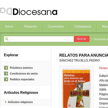
Inicio
Adviento
Cuaresma
Catequesis
Nav
Busqueda 
Explorar
RELATOS PARA ANUNCIA
SÁNCHEZ TRUJILLO, PEDRO
Próximos eventos
Ficha 
Condiciones de venta
Editori
Pedidos especiales
Año de
Materi
ISBN:
Artículos Religiosos
Página
Encua
Artículos religiosos
Dispon