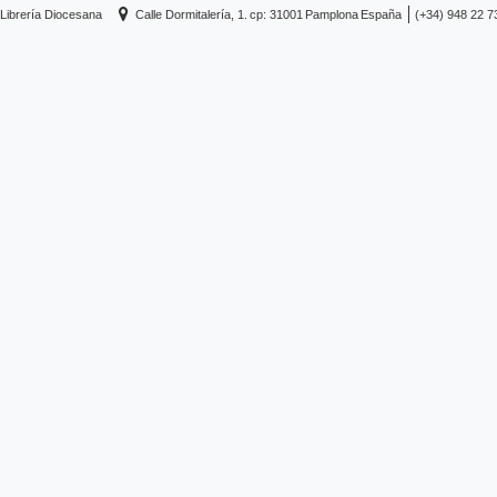
Librería Diocesana
Calle Dormitalería, 1.
cp: 31001
Pamplona
España
(+34) 948 22 7