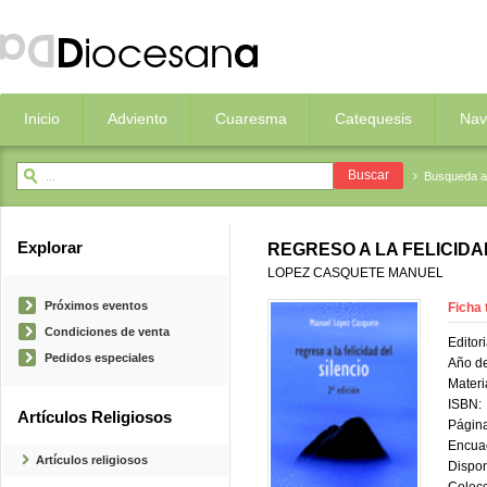
Inicio
Adviento
Cuaresma
Catequesis
Nav
Busqueda 
Explorar
REGRESO A LA FELICIDA
LOPEZ CASQUETE MANUEL
Próximos eventos
Ficha 
Condiciones de venta
Editori
Pedidos especiales
Año de
Materi
ISBN:
Artículos Religiosos
Página
Encua
Artículos religiosos
Dispon