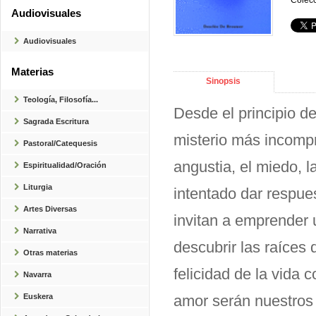
Colecc
Audiovisuales
Audiovisuales
Materias
Sinopsis
Teología, Filosofía...
Desde el principio d
Sagrada Escritura
misterio más incompre
Pastoral/Catequesis
angustia, el miedo, l
Espiritualidad/Oración
Liturgia
intentado dar respues
Artes Diversas
invitan a emprender u
Narrativa
descubrir las raíces 
Otras materias
felicidad de la vida c
Navarra
Euskera
amor serán nuestros